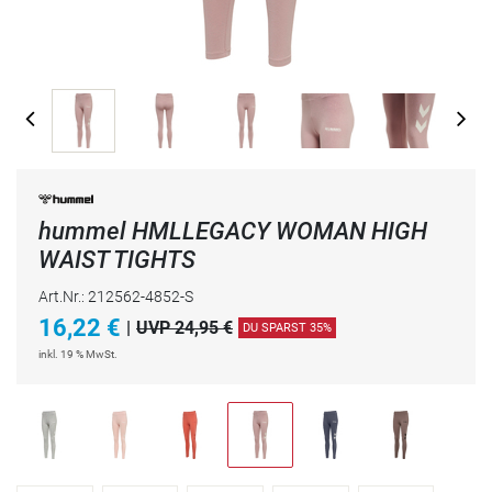
hummel HMLLEGACY WOMAN HIGH
WAIST TIGHTS
Art.Nr.: 212562-4852-S
16,22
€
|
UVP 24,95 €
DU SPARST 35%
inkl. 19 % MwSt.