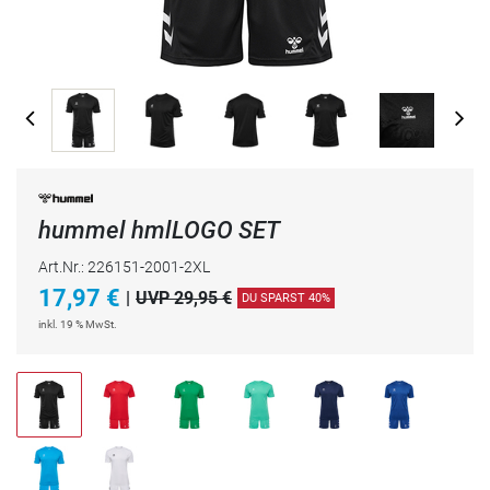
hummel hmlLOGO SET
Art.Nr.: 226151-2001-2XL
17,97
€
|
UVP 29,95 €
DU SPARST 40%
inkl. 19 % MwSt.