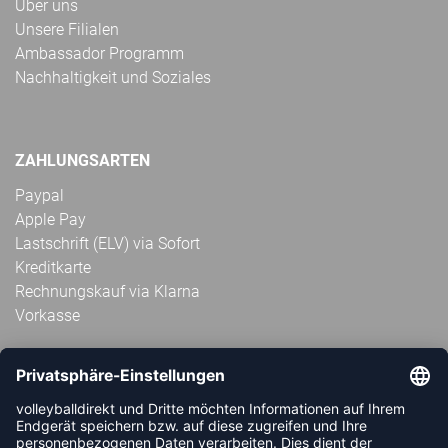
Über uns
Unsere Filialen
Ambassador Programm
Nachhaltigkeit und Soziales
ZAHLUNGSARTEN
Paypal
Apple Pay
Lastschrift (ELV) via Sofort
Kreditkarte
Rechnungskauf via Klarna
Vorkasse
ABONNIERE JETZT DEN KOSTENLOSEN
VOLLEYBALLDIREKT-NEWSLETTER UND VERPASSE KEINE
NEUIGKEIT ODER AKTION MEHR.