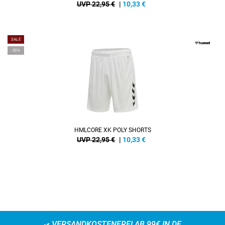
UVP 22,95 €
|
10,33
€
SALE
-55%
HMLCORE XK POLY SHORTS
UVP 22,95 €
|
10,33
€
VERSANDKOSTENFREI AB 99€ IN DE