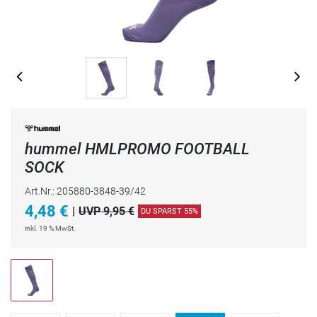
hummel HMLPROMO FOOTBALL
SOCK
Art.Nr.: 205880-3848-39/42
4,48
€
|
UVP 9,95 €
DU SPARST 55%
inkl. 19 % MwSt.