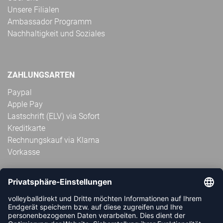
Unsere Filialen
Ambassador Programm
Nachhaltigkeit und Soziales
ZAHLUNGSARTEN
Paypal
Apple Pay
Lastschrift (ELV) via Sofort
Kreditkarte
Rechnungskauf via Klarna
Vorkasse
ABONNIERE JETZT DEN KOSTENLOSEN
VOLLEYBALLDIREKT-NEWSLETTER UND VERPASSE KEINE
NEUIGKEIT ODER AKTION MEHR.