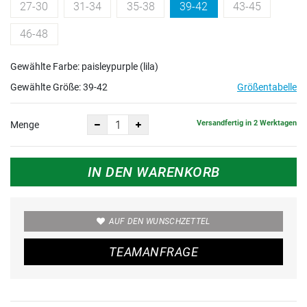
27-30
31-34
35-38
39-42
43-45
46-48
Gewählte Farbe: paisleypurple (lila)
Gewählte Größe:
39-42
Größentabelle
Versandfertig in 2 Werktagen
Menge
IN DEN WARENKORB
AUF DEN WUNSCHZETTEL
TEAMANFRAGE