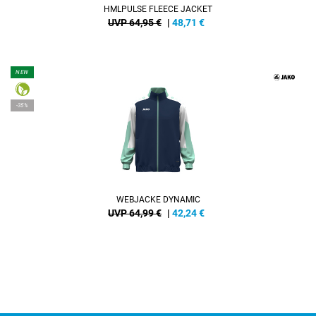
HMLPULSE FLEECE JACKET
UVP 64,95 €
|
48,71
€
NEW
-35%
WEBJACKE DYNAMIC
UVP 64,99 €
|
42,24
€