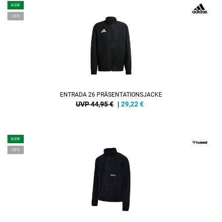
NEW
-35%
ENTRADA 26 PRÄSENTATIONSJACKE
UVP 44,95 €
|
29,22
€
NEW
-25%