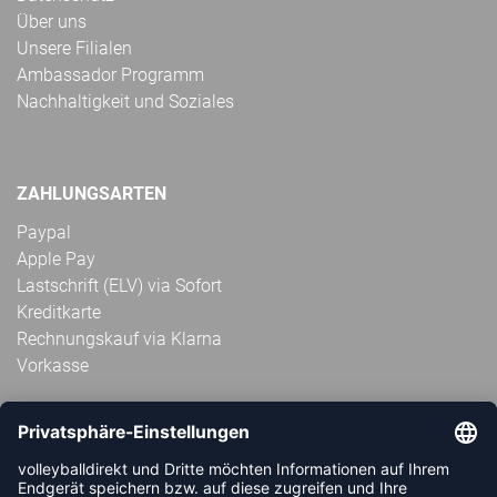
Über uns
Unsere Filialen
Ambassador Programm
Nachhaltigkeit und Soziales
ZAHLUNGSARTEN
Paypal
Apple Pay
Lastschrift (ELV) via Sofort
Kreditkarte
Rechnungskauf via Klarna
Vorkasse
ABONNIERE JETZT DEN KOSTENLOSEN
VOLLEYBALLDIREKT-NEWSLETTER UND VERPASSE KEINE
NEUIGKEIT ODER AKTION MEHR.