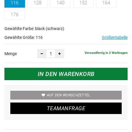
116
128
140
152
164
176
Gewählte Farbe: black (schwarz)
Gewählte Größe:
116
Größentabelle
Versandfertig in 2 Werktagen
Menge
IN DEN WARENKORB
AUF DEN WUNSCHZETTEL
TEAMANFRAGE