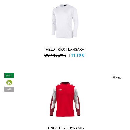
FIELD TRIKOT LANGARM
UVP 15,99 €
|
11,19
€
NEW
-38%
LONGSLEEVE DYNAMIC