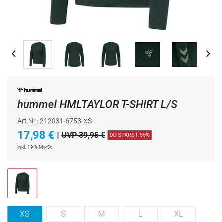
hummel HMLTAYLOR T-SHIRT L/S
Art.Nr.: 212031-6753-XS
17,98
€
|
UVP 39,95 €
DU SPARST 55%
inkl. 19 % MwSt.
XS
S
M
L
XL