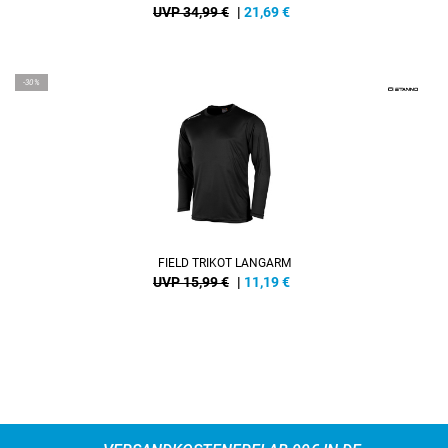
UVP 34,99 €
|
21,69
€
-30%
FIELD TRIKOT LANGARM
UVP 15,99 €
|
11,19
€