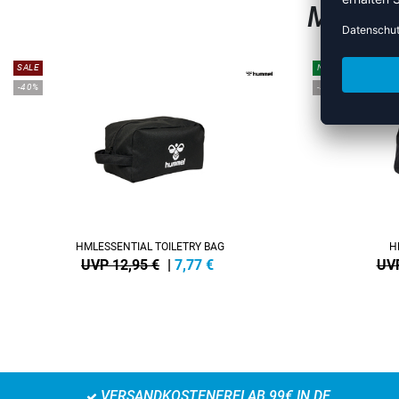
MEHR 
SALE
NEW
-40%
-35%
HMLESSENTIAL TOILETRY BAG
H
UVP 12,95 €
|
7,77
€
UVP
VERSANDKOSTENFREI AB 99€ IN DE