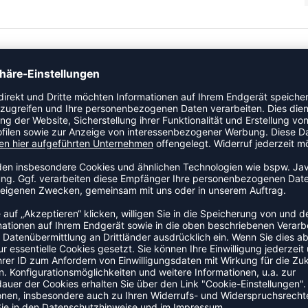
 Vordertasche mit Reißverschluss Schlaufe zum Tragen oder
r individ. Ordnung 25 x 12,5 x 18,5 (LxBxH)
ZULETZT ANGESEHEN