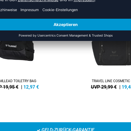
AUS DER KATEGORIE KULTURT
NEW
-35%
MLLEAD TOILETRY BAG
TRAVEL LINE COSMETIC
 19,95 €
|
12,97
€
UVP 29,99 €
|
19,4
GELD-ZURÜCK-GARANTIE