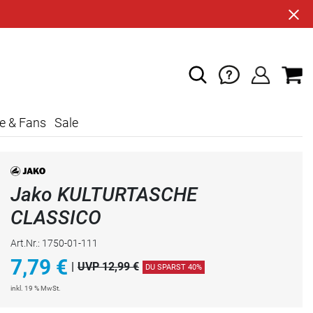
e & Fans
Sale
Jako KULTURTASCHE
CLASSICO
Art.Nr.: 1750-01-111
7,79
€
|
UVP 12,99 €
DU SPARST 40%
inkl. 19 % MwSt.