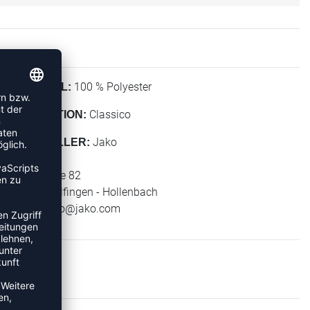
100 % Polyester
MATERIAL:
Classico
KOLLEKTION:
Jako
HERSTELLER:
Jako AG
Amtstrasse 82
74673 Mulfingen - Hollenbach
E-Mail:
info@jako.com