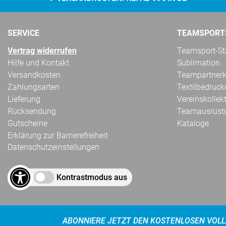
SERVICE
TEAMSPORT
Vertrag widerrufen
Teamsport-Sta
Hilfe und Kontakt
Sublimation
Versandkosten
Teampartnerk
Zahlungsarten
Textilbedruc
Lieferung
Vereinskollek
Rücksendung
Teamausrüst
Gutscheine
Kataloge
Erklärung zur Barrierefreiheit
Datenschutzeinstellungen
Kontrastmodus aus
ABONNIERE JETZT DEN KOSTENLOSEN VOLL