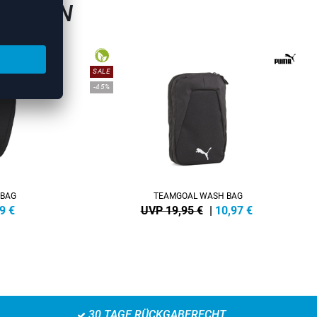
ASCHEN
SALE
-45%
 BAG
TEAMGOAL WASH BAG
9
€
UVP 19,95 €
|
10,97
€
30 TAGE RÜCKGABERECHT