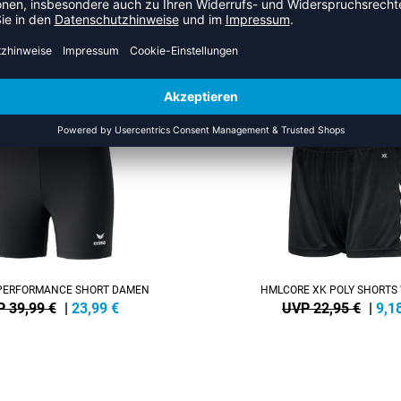
S DER KATEGORIE VOLLEYBA
SALE
-60%
PERFORMANCE SHORT DAMEN
HMLCORE XK POLY SHORT
 39,99 €
|
23,99
€
UVP 22,95 €
|
9,1