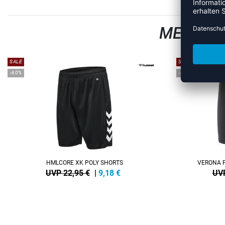
MEHR AU
SALE
SALE
-60%
-40%
HMLCORE XK POLY SHORTS
VERONA 
UVP 22,95 €
|
9,18
€
UVP