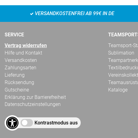
VERSANDKOSTENFREI AB 99€ IN DE
SERVICE
TEAMSPORT
Vertrag widerrufen
Teamsport-Sta
Hilfe und Kontakt
Sublimation
Versandkosten
Teampartnerk
Zahlungsarten
Textilbedruc
Lieferung
Vereinskollek
Rücksendung
Teamausrüst
Gutscheine
Kataloge
Erklärung zur Barrierefreiheit
Datenschutzeinstellungen
Kontrastmodus aus