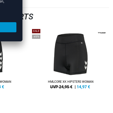
LLSHORTS
SALE
-40%
S WOMAN
HMLCORE XK HIPSTERS WOMAN
8
€
UVP 24,95 €
|
14,97
€