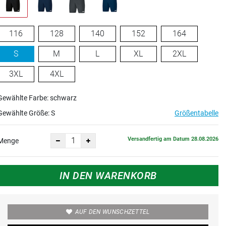
116
128
140
152
164
S
M
L
XL
2XL
3XL
4XL
Gewählte Farbe: schwarz
Gewählte Größe:
S
Größentabelle
Versandfertig am Datum 28.08.2026
Menge
IN DEN WARENKORB
AUF DEN WUNSCHZETTEL