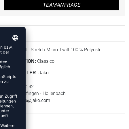
TEAMANFRAGE
Stretch-Micro-Twill-100 % Polyester
MATERIAL:
Classico
KOLLEKTION:
Jako
HERSTELLER:
Jako AG
Amtstrasse 82
74673 Mulfingen - Hollenbach
E-Mail:
info@jako.com