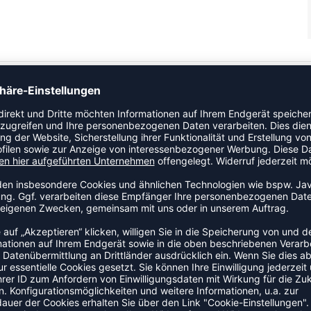
Short an den Start. Ein zuverlässiger Begleiter für Training
sh-Einsätze verbessern die Luftzirkulation und unterstützen
asst sich der Bewegung an und schränkt dabei nicht ein.
Kollektion von Jako.
ZULETZT ANGESEHEN