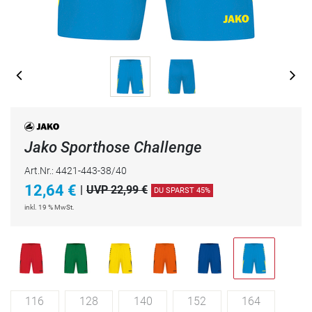
Jako Sporthose Challenge
Art.Nr.: 4421-443-38/40
12,64
€
|
UVP 22,99 €
DU SPARST 45%
inkl. 19 % MwSt.
116
128
140
152
164