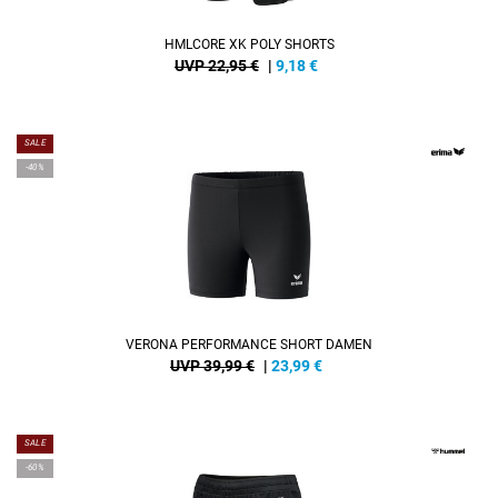
HMLCORE XK POLY SHORTS
UVP 22,95 €
|
9,18
€
SALE
-40%
VERONA PERFORMANCE SHORT DAMEN
UVP 39,99 €
|
23,99
€
SALE
-60%