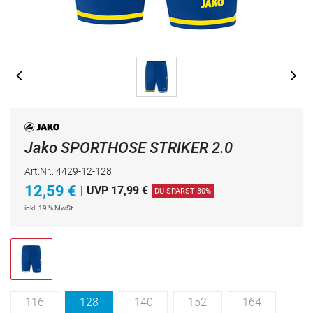
Jako SPORTHOSE STRIKER 2.0
Art.Nr.: 4429-12-128
12,59
€
|
UVP 17,99 €
DU SPARST 30%
inkl. 19 % MwSt.
116
128
140
152
164