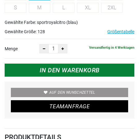
S
M
L
XL
2XL
Gewählte Farbe: sportroyalcitro (blau)
Gewählte Größe:
128
Größentabelle
Versandfertig in 4 Werktagen
Menge
IN DEN WARENKORB
AUF DEN WUNSCHZETTEL
TEAMANFRAGE
PRODUKTDETAILS