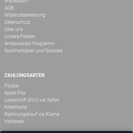
Impressum
AGB
Widerrufsbelehrung
Datenschutz
Über uns
Unsere Filialen
Ambassador Programm
Nachhaltigkeit und Soziales
ZAHLUNGSARTEN
Paypal
Apple Pay
Lastschrift (ELV) via Sofort
Kreditkarte
Rechnungskauf via Klarna
Vorkasse