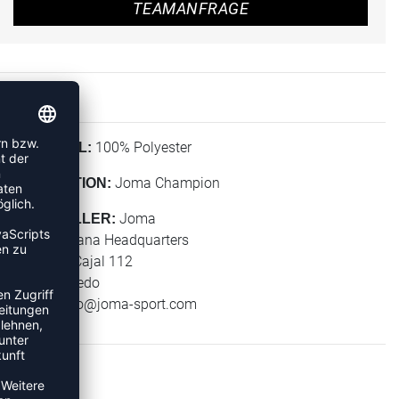
TEAMANFRAGE
100% Polyester
MATERIAL:
Joma Champion
KOLLEKTION:
Joma
HERSTELLER:
Joma Espana Headquarters
Ramon y Cajal 112
45512 Toledo
E-Mail:
info@joma-sport.com