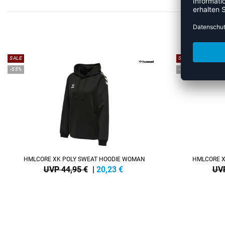
ME
SALE
SALE
-55%
-55%
HMLCORE XK POLY SWEAT HOODIE WOMAN
HMLCORE X
UVP 44,95 €
|
20,23
€
UVP