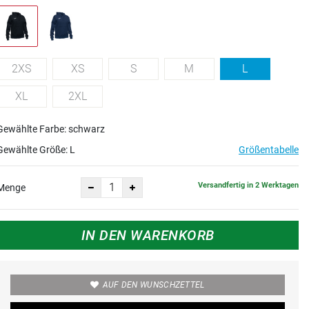
2XS
XS
S
M
L
XL
2XL
Gewählte Farbe: schwarz
Gewählte Größe:
L
Größentabelle
Versandfertig in 2 Werktagen
Menge
IN DEN WARENKORB
AUF DEN WUNSCHZETTEL