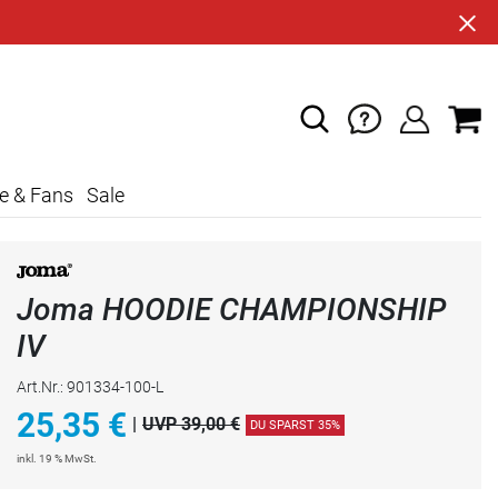
e & Fans
Sale
Joma HOODIE CHAMPIONSHIP
IV
Art.Nr.: 901334-100-L
25,35
€
|
UVP 39,00 €
DU SPARST 35%
inkl. 19 % MwSt.