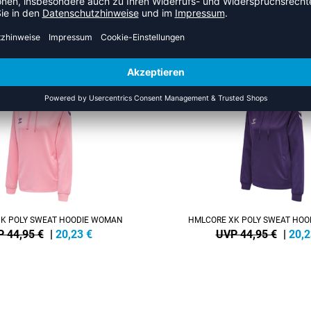
HR AUS DER KATEGORIE HOO
SALE
-55%
K POLY SWEAT HOODIE WOMAN
HMLCORE XK POLY SWEAT HO
 44,95 €
|
20,23
€
UVP 44,95 €
|
20,2