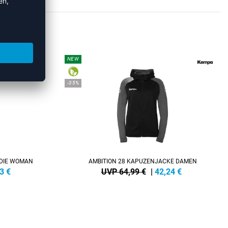
DYS
NEW
-35%
ODIE WOMAN
AMBITION 28 KAPUZENJACKE DAMEN
3
€
UVP 64,99 €
|
42,24
€