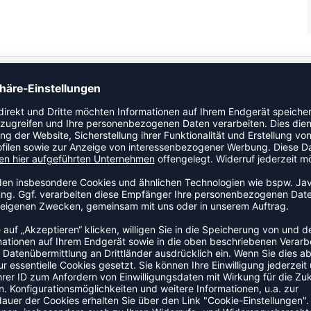
tasche. Bündchen und Saum sind aus Ripp gefertigt. Plüsch
J-Logo und JOMA im Siebdruckverfahren.
ZULETZT ANGESEHEN