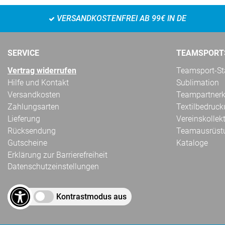
VERSANDKOSTENFREI AB 99€ IN DE
SERVICE
TEAMSPORT
Vertrag widerrufen
Teamsport-Sta
Hilfe und Kontakt
Sublimation
Versandkosten
Teampartnerk
Zahlungsarten
Textilbedruc
Lieferung
Vereinskollek
Rücksendung
Teamausrüst
Gutscheine
Kataloge
Erklärung zur Barrierefreiheit
Datenschutzeinstellungen
Kontrastmodus aus