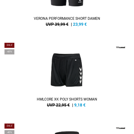
VERONA PERFORMANCE SHORT DAMEN
UVP 39,99 €
|
23,99
€
SALE
-60%
HMLCORE XK POLY SHORTS WOMAN
UVP 22,95 €
|
9,18
€
SALE
-40%