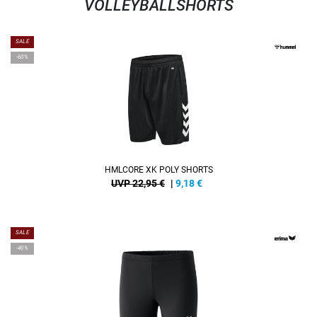
VOLLEYBALLSHORTS
SALE
-60%
HMLCORE XK POLY SHORTS
UVP 22,95 €
|
9,18
€
SALE
-40%