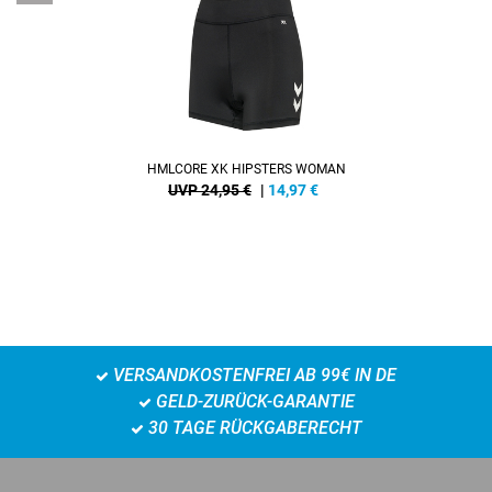
HMLCORE XK HIPSTERS WOMAN
UVP 24,95 €
|
14,97
€
VERSANDKOSTENFREI AB 99€ IN DE
GELD-ZURÜCK-GARANTIE
30 TAGE RÜCKGABERECHT