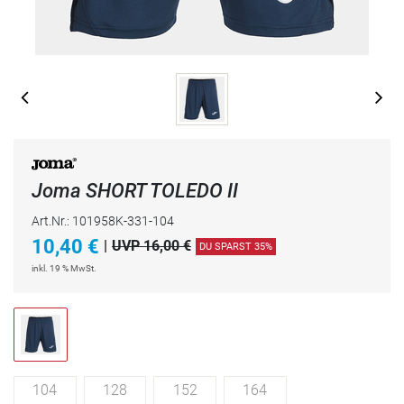
Joma SHORT TOLEDO II
Art.Nr.: 101958K-331-104
10,40
€
|
UVP 16,00 €
DU SPARST 35%
inkl. 19 % MwSt.
104
128
152
164