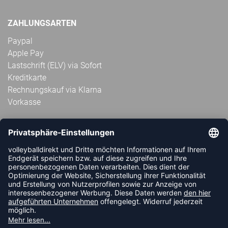
ZAHLUNGSARTEN
Paypal
Apple Pay
Lastschrift (ELV) via Sofort
Kreditkarte
Rechnungskauf via Klarna
Vorkasse
ABONNIERE JETZT DEN KOSTENLOSEN
VOLLEYBALLDIREKT-NEWSLETTER UND VERPASSE KEINE
NEUIGKEIT ODER AKTION MEHR.
JETZT ANMELDEN
FOLLOW US