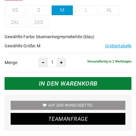
XS
S
M
L
XL
2XL
2XS
Gewählte Farbe: bluemarinegreymelwhite (blau)
Gewählte Größe:
M
Größentabelle
Versandfertig in 2 Werktagen
Menge
IN DEN WARENKORB
AUF DEN WUNSCHZETTEL
TEAMANFRAGE