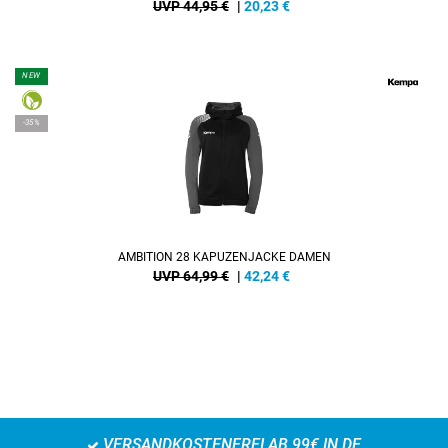
UVP 44,95 €
|
20,23
€
NEW
-35%
AMBITION 28 KAPUZENJACKE DAMEN
UVP 64,99 €
|
42,24
€
VERSANDKOSTENFREI AB 99€ IN DE