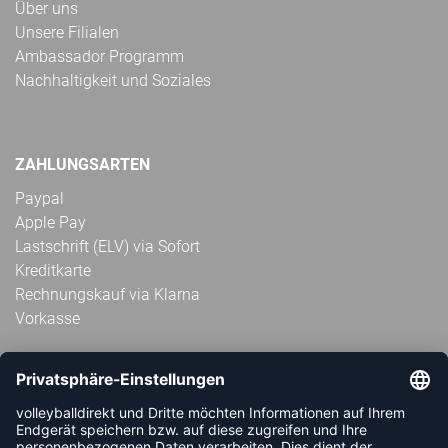
Über uns
Unsere Filialen
Ambassador Programm
Nachhaltigkeit und Soziales
ZAHLUNGSARTEN
Paypal
Apple Pay
Lastschrift (ELV) via Sofort
Kreditkarte
Rechnungskauf via Klarna
Vorkasse
ABONNIERE JETZT DEN KOSTENLOSEN
VOLLEYBALLDIREKT-NEWSLETTER UND VERPASSE KEINE
NEUIGKEIT ODER AKTION MEHR.