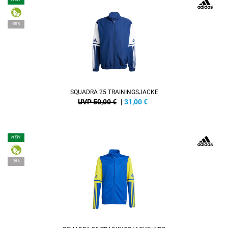
-38%
SQUADRA 25 TRAININGSJACKE
UVP 50,00 €
|
31,00
€
NEW
-38%