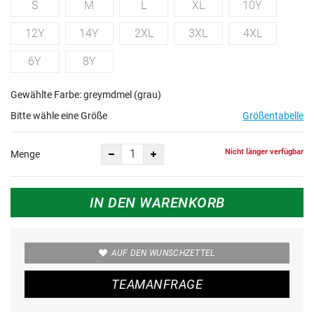
S
M
L
XL
10Y
12Y
14Y
2XL
3XL
4XL
6Y
8Y
Gewählte Farbe: greymdmel (grau)
Bitte wähle eine Größe
Größentabelle
Nicht länger verfügbar
Menge
IN DEN WARENKORB
AUF DEN WUNSCHZETTEL
TEAMANFRAGE