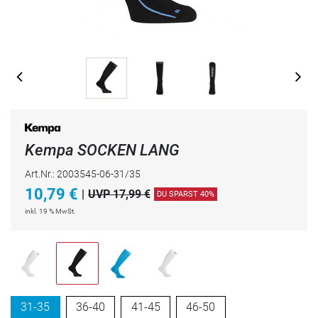
Kempa SOCKEN LANG
Art.Nr.: 2003545-06-31/35
10,79
€
|
UVP 17,99 €
DU SPARST 40%
inkl. 19 % MwSt.
31-35
36-40
41-45
46-50