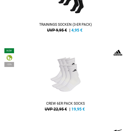
TRAININGS SOCKEN (3-ER PACK)
UVP 9,95 €
|
4,95
€
NEW
-13%
CREW 6ER PACK SOCKS
UVP 22,95 €
|
19,95
€