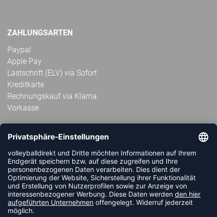
ZAHLUNGSARTEN
Paypal
Apple Pay
Lastschrift (ELV) via Sofort
Kreditkarte
Rechnungskauf via Klarna
Vorkasse
ABONNIERE JETZT DEN KOSTENLOSEN
VOLLEYBALLDIREKT-NEWSLETTER UND VERPASSE KEINE
NEUIGKEIT ODER AKTION MEHR.
JETZT ANMELDEN
FOLLOW US