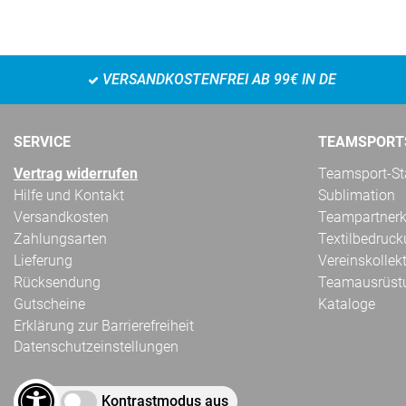
VERSANDKOSTENFREI AB 99€ IN DE
SERVICE
TEAMSPORT
Vertrag widerrufen
Teamsport-Sta
Hilfe und Kontakt
Sublimation
Versandkosten
Teampartnerk
Zahlungsarten
Textilbedruc
Lieferung
Vereinskollek
Rücksendung
Teamausrüst
Gutscheine
Kataloge
Erklärung zur Barrierefreiheit
Datenschutzeinstellungen
Kontrastmodus aus