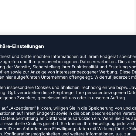
 Shirt an den Start. Ein Shirt mit durchdachtem Schnitt, das
 Der Kragen sitzt eng an und sorgt für einen sauberen,