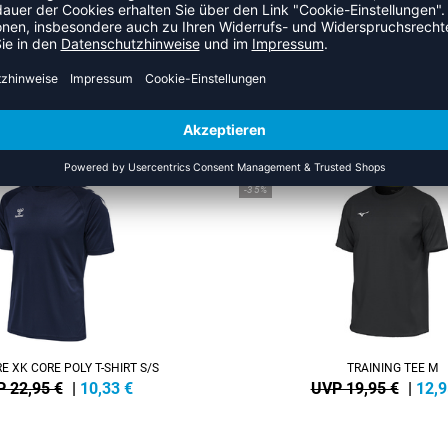
ZULETZT ANGESEHEN
HR AUS DER KATEGORIE T-SHI
SALE
-35%
 XK CORE POLY T-SHIRT S/S
TRAINING TEE M
 22,95 €
|
10,33
€
UVP 19,95 €
|
12,9