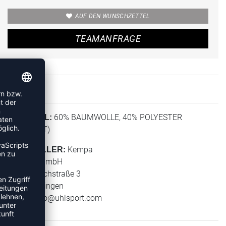
AUF DEN WUNSCHZETTEL
TEAMANFRAGE
60% BAUMWOLLE, 40% POLYESTER
MATERIAL:
(RECYCELT)
Kempa
HERSTELLER:
Uhlsport GmbH
Klingenbachstraße 3
72336 Balingen
E-Mail:
info@uhlsport.com