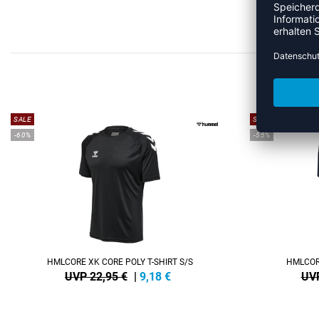
ME
SALE
SALE
-60%
-55%
HMLCORE XK CORE POLY T-SHIRT S/S
HMLCORE
UVP 22,95 €
|
9,18
€
UVP