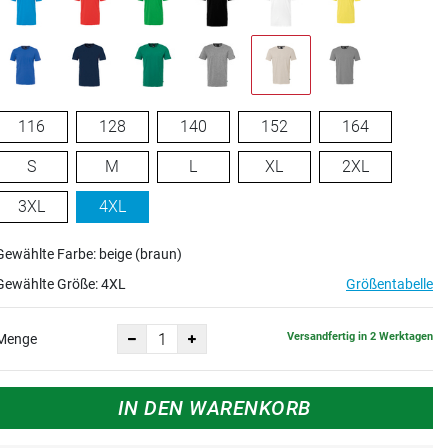
116
128
140
152
164
S
M
L
XL
2XL
3XL
4XL
Gewählte Farbe: beige (braun)
Gewählte Größe:
4XL
Größentabelle
Versandfertig in 2 Werktagen
Menge
IN DEN WARENKORB