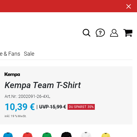
e & Fans
Sale
Kempa Team T-Shirt
Art.Nr.: 2002091-26-4XL
10,39
€
|
UVP 15,99 €
DU SPARST 35%
inkl. 19 % MwSt.