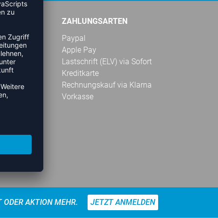
ZAHLUNGSARTEN
Paypal
Apple Pay
Lastschrift (ELV) via Sofort
Kreditkarte
Rechnungskauf via Klarna
Vorkasse
T ODER AKTION MEHR.
JETZT ANMELDEN