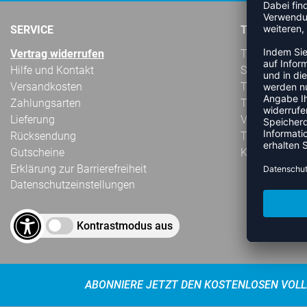
SERVICE
TEAMSPORT
Vertrag widerrufen
Teamsport-Sta
Hilfe und Kontakt
Sublimation
Versandkosten
Teampartnerk
Zahlungsarten
Textilbedruc
Lieferung
Vereinskollek
Rücksendung
Teamausrüst
Gutscheine
Kataloge
Erklärung zur Barrierefreiheit
Datenschutzeinstellungen
Kontrastmodus aus
ABONNIERE JETZT DEN KOSTENLOSEN VOLL