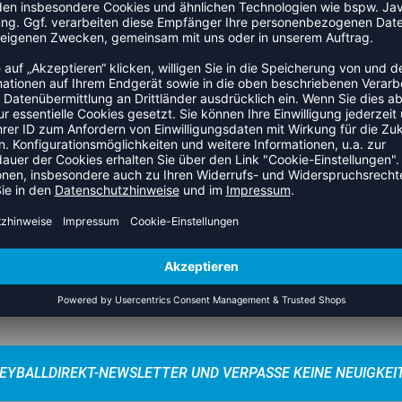
SERVICE
UNTERNEHMEN
rtseite
Impressum
AGB
onzept & Ausrüsterverträge
Widerrufsbelehrung
kung
Datenschutz
tionen
Über uns
ung anfragen
Unsere Filialen
Ambassador Programm
Nachhaltigkeit und Soziales
EYBALLDIREKT-NEWSLETTER UND VERPASSE KEINE NEUIGKEI