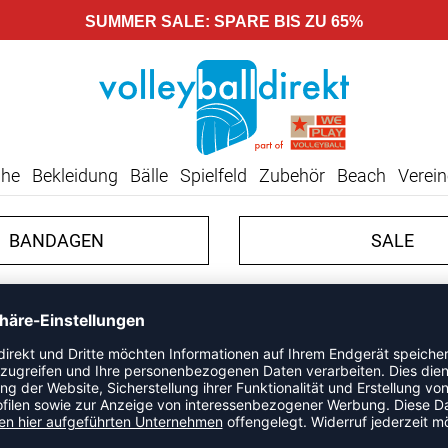
SUMMER SALE: SPARE BIS ZU 65%
uhe
Bekleidung
Bälle
Spielfeld
Zubehör
Beach
Verein
BANDAGEN
SALE
GELD-ZURÜCK-GARANTIE