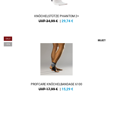
KNÖCHELSTÜTZE PHANTOM 2+
UVP 34,99 €
|
29,74
€
SALE
-15%
PROFCARE KNÖCHELBANDAGE 6100
UVP 17,99 €
|
15,29
€