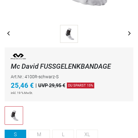
Mc David FUSSGELENKBANDAGE
Art.Nr.: 4100R-schwarz-S
25,46
€
|
UVP 29,95 €
DU SPARST 15%
inkl. 19 % MwSt.
S
M
L
XL