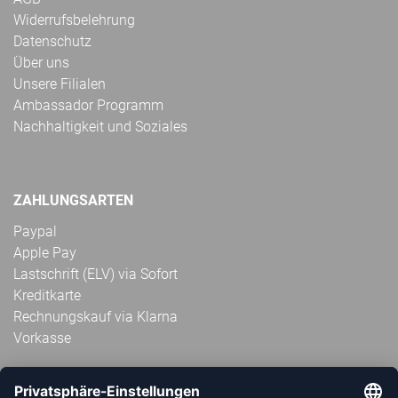
Widerrufsbelehrung
Datenschutz
Über uns
Unsere Filialen
Ambassador Programm
Nachhaltigkeit und Soziales
ZAHLUNGSARTEN
Paypal
Apple Pay
Lastschrift (ELV) via Sofort
Kreditkarte
Rechnungskauf via Klarna
Vorkasse