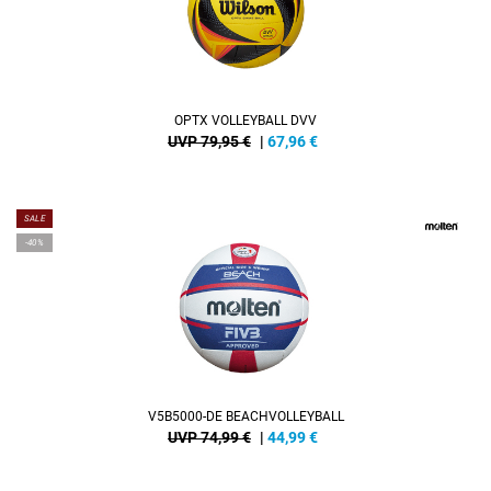
OPTX VOLLEYBALL DVV
UVP 79,95 €
|
67,96
€
SALE
-40%
V5B5000-DE BEACHVOLLEYBALL
UVP 74,99 €
|
44,99
€