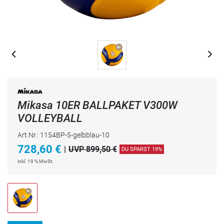
Mikasa 10ER BALLPAKET V300W
VOLLEYBALL
Art.Nr.: 1154BP-5-gelbblau-10
728,60
€
|
UVP 899,50 €
DU SPARST 19%
inkl. 19 % MwSt.