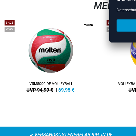
MEHR AU
SALE
SALE
-26%
-15%
V5M5000-DE VOLLEYBALL
VOLLEYBAL
UVP 94,99 €
|
69,95
€
UVP
VERSANDKOSTENFREI AB 99€ IN DE