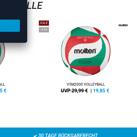
LEYBÄLLE
SALE
-34%
ALL
V5M2000 VOLLEYBALL
5
€
UVP 29,99 €
|
19,85
€
30 TAGE RÜCKGABERECHT