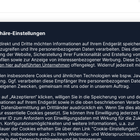
listatec®-Technologie für stabiles Flugverhalten, Sehr gute
ZULETZT ANGESEHEN