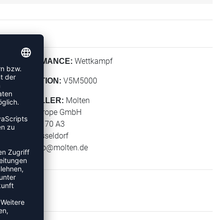
Wettkampf
PERFORMANCE:
V5M5000
KOLLEKTION:
Molten
HERSTELLER:
Molten Europe GmbH
Wiesenstr. 70 A3
40549 Düsseldorf
E-Mail:
info@molten.de