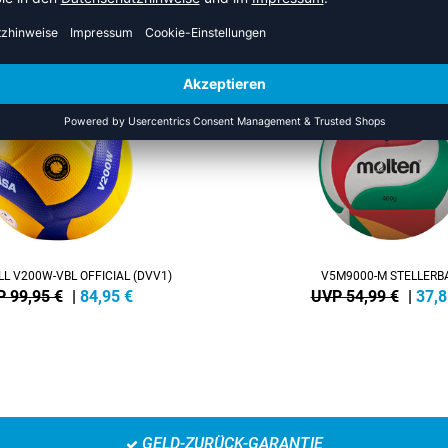
S DER KATEGORIE HALLENVOL
SALE
-31%
L V200W-VBL OFFICIAL (DVV1)
V5M9000-M STELLERB
 99,95 €
|
84,95
€
UVP 54,99 €
|
37,8
GELD-ZURÜCK-GARANTIE