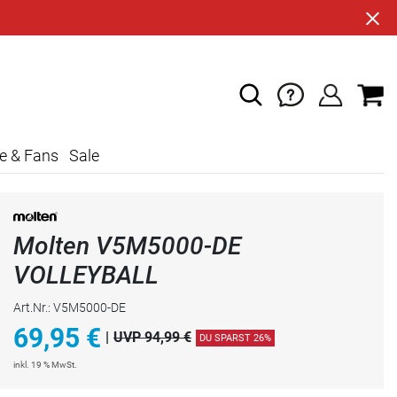
e & Fans
Sale
Molten V5M5000-DE
VOLLEYBALL
Art.Nr.: V5M5000-DE
69,95
€
|
UVP 94,99 €
DU SPARST 26%
inkl. 19 % MwSt.