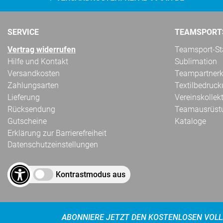
SERVICE
TEAMSPORT
Vertrag widerrufen
Teamsport-Sta
Hilfe und Kontakt
Sublimation
Versandkosten
Teampartnerk
Zahlungsarten
Textilbedruc
Lieferung
Vereinskollek
Rücksendung
Teamausrüst
Gutscheine
Kataloge
Erklärung zur Barrierefreiheit
Datenschutzeinstellungen
Kontrastmodus aus
ABONNIERE JETZT DEN KOSTENLOSEN VOLL