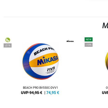
M
NEW
-15%
-21%
BEACH PRO BV550C-DVV1
O
UVP 94,95 €
|
74,95
€
UVP