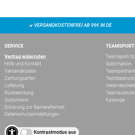
VERSANDKOSTENFREI AB 99€ IN DE
SERVICE
TEAMSPORT
Vertrag widerrufen
Teamsport-Sta
Hilfe und Kontakt
Sublimation
Versandkosten
Teampartnerk
Zahlungsarten
Textilbedruc
Lieferung
Vereinskollek
Rücksendung
Teamausrüst
Gutscheine
Kataloge
Erklärung zur Barrierefreiheit
Datenschutzeinstellungen
Kontrastmodus aus