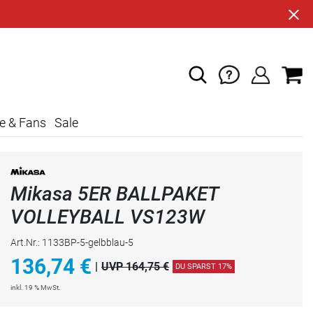
e & Fans
Sale
Mikasa 5ER BALLPAKET
VOLLEYBALL VS123W
Art.Nr.: 1133BP-5-gelbblau-5
136,74
€
|
UVP 164,75 €
DU SPARST 17%
inkl. 19 % MwSt.