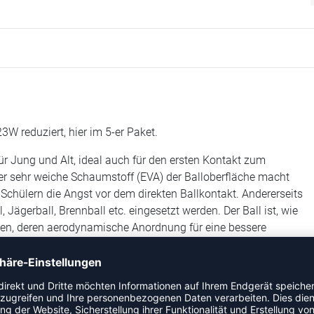
3W reduziert, hier im 5-er Paket.
ür Jung und Alt, ideal auch für den ersten Kontakt zum
 Der sehr weiche Schaumstoff (EVA) der Balloberfläche macht
hülern die Angst vor dem direkten Ballkontakt. Andererseits
 Jägerball, Brennball etc. eingesetzt werden. Der Ball ist, wie
len, deren aerodynamische Anordnung für eine bessere
nktet durch eine gute Formerhaltung und eine hohe
g ist der Hallenvolleyball für das Alter ab 10 Jahren
r Butylgummi-Blase und einem perfekt dichtenden
s offiziellen Spielballes V200W. In Größe, Umfang und
Vorgaben der FIVB, dem Weltverband des Volleyballsports.