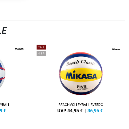
LE
SALE
-18%
YBALL
BEACHVOLLEYBALL BV552C
9
€
UVP 44,95 €
|
36,95
€