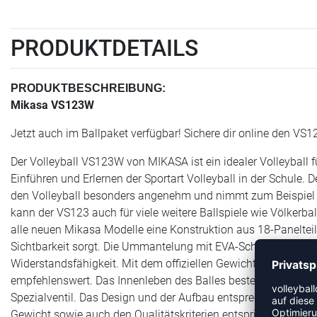
PRODUKTDETAILS
PRODUKTBESCHREIBUNG:
Mikasa VS123W
Jetzt auch im Ballpaket verfügbar! Sichere dir online den VS12
Der Volleyball VS123W von MIKASA ist ein idealer Volleyball f
Einführen und Erlernen der Sportart Volleyball in der Schule.
den Volleyball besonders angenehm und nimmt zum Beispiel Sc
kann der VS123 auch für viele weitere Ballspiele wie Völkerball,
alle neuen Mikasa Modelle eine Konstruktion aus 18-Paneltei
Sichtbarkeit sorgt. Die Ummantelung mit EVA-Schaumstoff pu
Widerstandsfähigkeit. Mit dem offiziellen Gewicht von 260-280
empfehlenswert. Das Innenleben des Balles besteht aus eine
Spezialventil. Das Design und der Aufbau entsprechen dem de
Gewicht sowie auch den Qualitätskriterien entspricht er den 