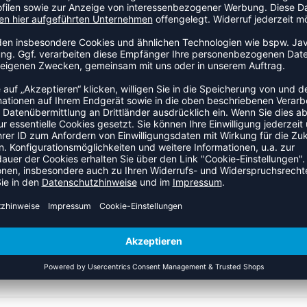
, ist dennoch kein offizieller Spielball in keiner der deutschen
nehmen Ballkontakt
ein
 V200W