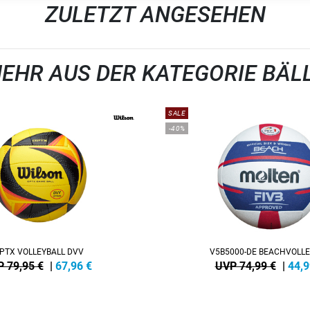
ZULETZT ANGESEHEN
EHR AUS DER KATEGORIE BÄL
SALE
-40%
PTX VOLLEYBALL DVV
V5B5000-DE BEACHVOLLE
 79,95 €
|
67,96
€
UVP 74,99 €
|
44,9