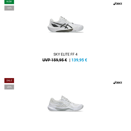
NEW
-13%
SKY ELITE FF 4
UVP 159,95 €
|
139,95
€
SALE
-23%