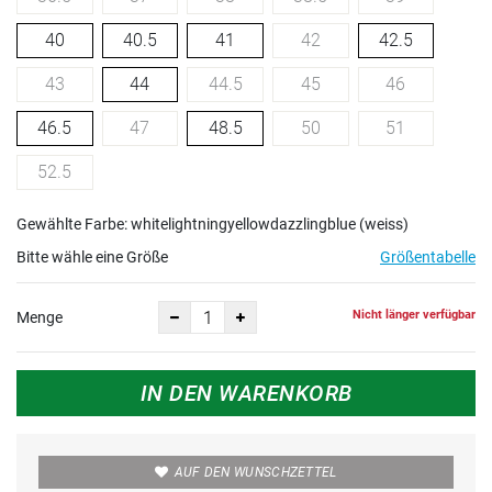
40
40.5
41
42
42.5
43
44
44.5
45
46
46.5
47
48.5
50
51
52.5
Gewählte Farbe: whitelightningyellowdazzlingblue (weiss)
Bitte wähle eine Größe
Größentabelle
Nicht länger verfügbar
Menge
IN DEN WARENKORB
AUF DEN WUNSCHZETTEL