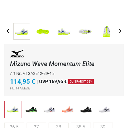
Mizuno Wave Momentum Elite
Art.Nr.: V1GA2512-39-4.5
114,95
€
|
UVP 169,95 €
DU SPARST 32%
inkl. 19 % MwSt.
36.5
37
38
38.5
39