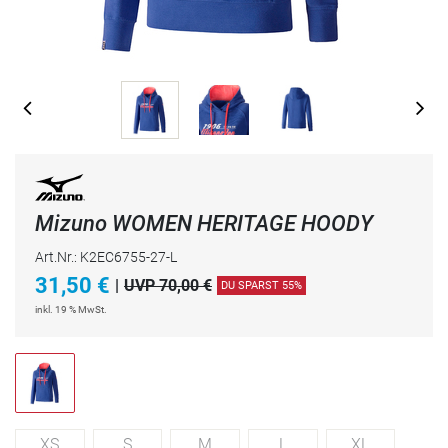
Mizuno WOMEN HERITAGE HOODY
Art.Nr.: K2EC6755-27-L
31,50
€
|
UVP 70,00 €
DU SPARST 55%
inkl. 19 % MwSt.
XS
S
M
L
XL