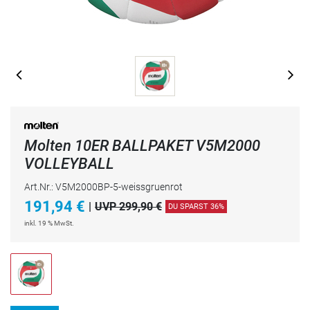
Molten 10ER BALLPAKET V5M2000
VOLLEYBALL
Art.Nr.: V5M2000BP-5-weissgruenrot
191,94
€
|
UVP 299,90 €
DU SPARST 36%
inkl. 19 % MwSt.