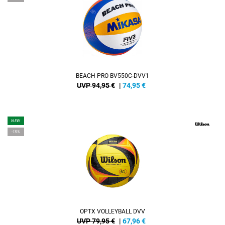
BEACH PRO BV550C-DVV1
UVP 94,95 €
|
74,95
€
NEW
-15%
OPTX VOLLEYBALL DVV
UVP 79,95 €
|
67,96
€