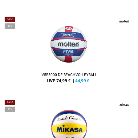
SALE
-40%
V5B5000-DE BEACHVOLLEYBALL
UVP 74,99 €
|
44,99
€
SALE
-18%