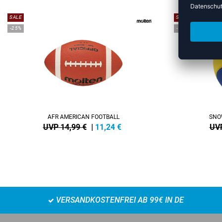
SALE
SALE
-25%
-15%
AFR AMERICAN FOOTBALL
SNO
UVP 14,99 €
|
11,24
€
UVP
VERSANDKOSTENFREI AB 99€ IN DE