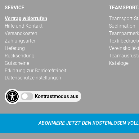
SERVICE
TEAMSPORT
Vertrag widerrufen
Teamsport-Sta
Hilfe und Kontakt
Sublimation
Versandkosten
Teampartnerk
Zahlungsarten
Textilbedruc
Lieferung
Vereinskollek
Rücksendung
Teamausrüst
Gutscheine
Kataloge
Erklärung zur Barrierefreiheit
Datenschutzeinstellungen
Kontrastmodus aus
ABONNIERE JETZT DEN KOSTENLOSEN VOLL