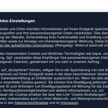
Kategorie Spezialball an den Start. Ein Ausrüstungsteil, das
odell ist Teil der Spezialbälle-Kollektion von Molten.
ZULETZT ANGESEHEN
AUS DER KATEGORIE WEITERE