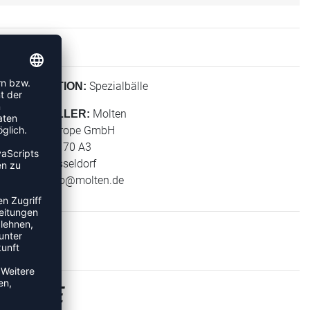
Spezialbälle
KOLLEKTION:
Molten
HERSTELLER:
Molten Europe GmbH
Wiesenstr. 70 A3
40549 Düsseldorf
E-Mail:
info@molten.de
 BÄLLE