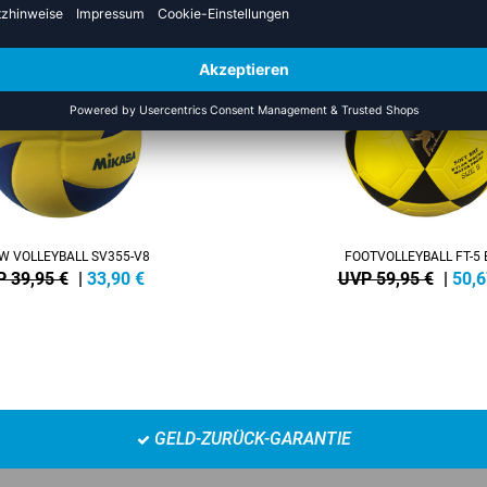
-15%
W VOLLEYBALL SV355-V8
FOOTVOLLEYBALL FT-5 
 39,95 €
|
33,90
€
UVP 59,95 €
|
50,6
GELD-ZURÜCK-GARANTIE