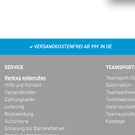
VERSANDKOSTENFREI AB 99€ IN DE
SERVICE
TEAMSPORT
Vertrag widerrufen
Teamsport-Sta
Hilfe und Kontakt
Sublimation
Versandkosten
Teampartnerk
Zahlungsarten
Textilbedruc
Lieferung
Vereinskollek
Rücksendung
Teamausrüst
Gutscheine
Kataloge
Erklärung zur Barrierefreiheit