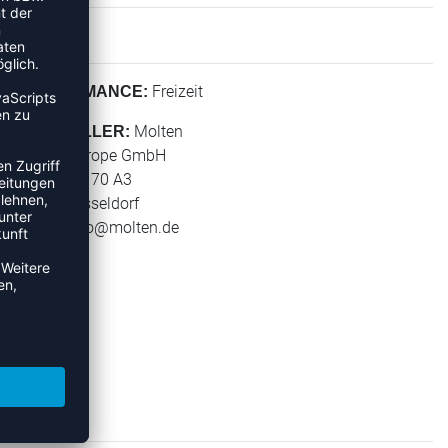
Freizeit
PERFORMANCE:
Molten
HERSTELLER:
Molten Europe GmbH
Wiesenstr. 70 A3
40549 Düsseldorf
E-Mail:
info@molten.de