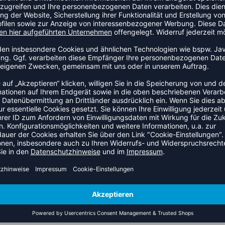
seiner dämpfenden Technologie und griffigen Oberfläche ideal
alle, die Spaß am Basketball haben.
lgefühl und schont die Gelenke.
nd dynamische Spielzüge.
 beim Dribbeln.
en Begleiter für deine Freizeitspiele. Die Kombination aus
n Spiel konzentrieren kannst. Eine gute Wahl für alle, die den