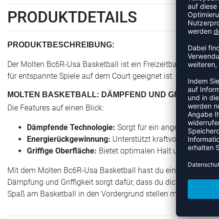
PRODUKTDETAILS
PRODUKTBESCHREIBUNG:
Der Molten Bc6R-Usa Basketball ist ein Freizeitball, der mit 
für entspannte Spiele auf dem Court geeignet ist. Perfekt für 
MOLTEN BASKETBALL: DÄMPFEND UND GRIFFIG
Die Features auf einen Blick:
Dämpfende Technologie:
Sorgt für ein angenehmes Spie
Energierückgewinnung:
Unterstützt kraftvolle Würfe u
Griffige Oberfläche:
Bietet optimalen Halt und Kontrolle
Mit dem Molten Bc6R-Usa Basketball hast du einen verlässlich
Dämpfung und Griffigkeit sorgt dafür, dass du dich voll auf dei
Spaß am Basketball in den Vordergrund stellen möchten.