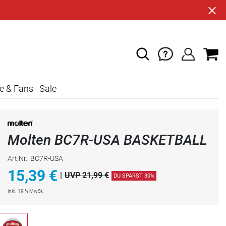
e & Fans
Sale
Molten BC7R-USA BASKETBALL
Art.Nr.: BC7R-USA
15,39
€
|
UVP 21,99 €
DU SPARST 30%
inkl. 19 % MwSt.