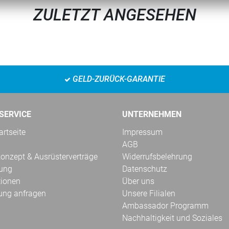
ZULETZT ANGESEHEN
GELD-ZURÜCK-GARANTIE
SERVICE
UNTERNEHMEN
rtseite
Impressum
AGB
onzept & Ausrüsterverträge
Widerrufsbelehrung
kung
Datenschutz
tionen
Über uns
ung anfragen
Unsere Filialen
Ambassador Programm
Nachhaltigkeit und Soziales