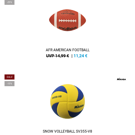
-25%
AFR AMERICAN FOOTBALL
UVP 14,99 €
|
11,24
€
SALE
-15%
SNOW VOLLEYBALL SV355-V8