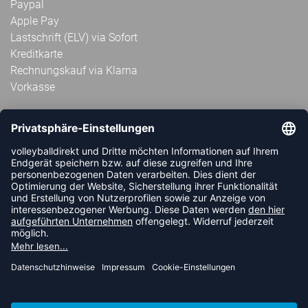
Paypal
Apple Pay
Lastschrift (ELV) via Sofort
Kreditkarte
Rechnungskauf via Klarna
Vorkasse
ABONNIERE JETZT DEN KOSTENLOSEN
VOLLEYBALLDIREKT-NEWSLETTER UND VERPASSE KEINE
NEUIGKEIT ODER AKTION MEHR.
JETZT ANMELDEN
FOLLOW US