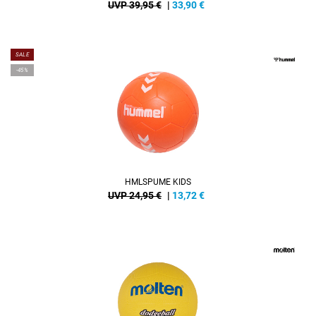
UVP 39,95 €
|
33,90
€
SALE
-45%
HMLSPUME KIDS
UVP 24,95 €
|
13,72
€