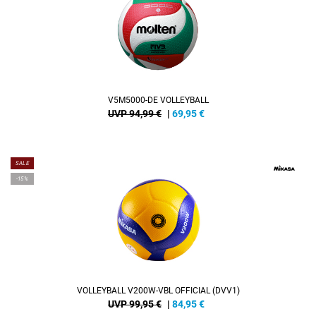
V5M5000-DE VOLLEYBALL
UVP 94,99 €
|
69,95
€
SALE
-15%
VOLLEYBALL V200W-VBL OFFICIAL (DVV1)
UVP 99,95 €
|
84,95
€