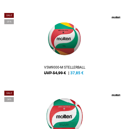
SALE
-31%
V5M9000-M STELLERBALL
UVP 54,99 €
|
37,85
€
SALE
-34%