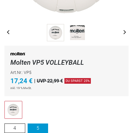
Molten VP5 VOLLEYBALL
Art.Nr.: VP5
17,24
€
|
UVP 22,99 €
DU SPARST 25%
inkl. 19 % MwSt.
4
5