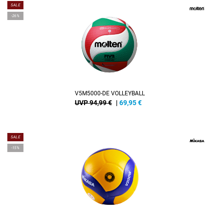
SALE
-26%
V5M5000-DE VOLLEYBALL
UVP 94,99 €
|
69,95
€
SALE
-15%