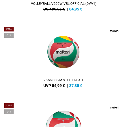
VOLLEYBALL V200W-VBL OFFICIAL (DVV1)
UVP 99,95 €
|
84,95
€
SALE
-31%
V5M9000-M STELLERBALL
UVP 54,99 €
|
37,85
€
SALE
-34%