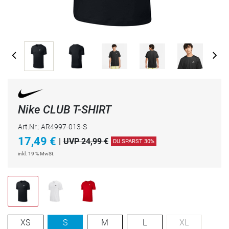
Nike CLUB T-SHIRT
Art.Nr.: AR4997-013-S
17,49
€
|
UVP 24,99 €
DU SPARST 30%
inkl. 19 % MwSt.
XS
S
M
L
XL