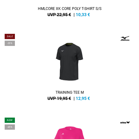
HMLCORE XK CORE POLY T-SHIRT S/S
UVP 22,95 €
|
10,33
€
SALE
-35%
TRAINING TEE M
UVP 19,95 €
|
12,95
€
NEW
-45%