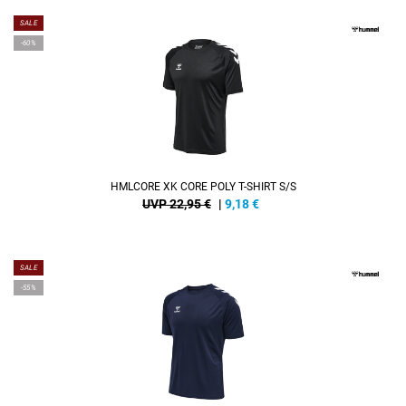
SALE
-60%
HMLCORE XK CORE POLY T-SHIRT S/S
UVP 22,95 €
|
9,18
€
SALE
-55%