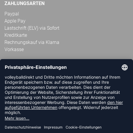
ZAHLUNGSARTEN
Paypal
Apple Pay
Lastschrift (ELV) via Sofort
Kreditkarte
Rechnungskauf via Klarna
Vorkasse
ABONNIERE JETZT DEN KOSTENLOSEN
VOLLEYBALLDIREKT-NEWSLETTER UND VERPASSE KEINE
NEUIGKEIT ODER AKTION MEHR.
JETZT ANMELDEN
FOLLOW US