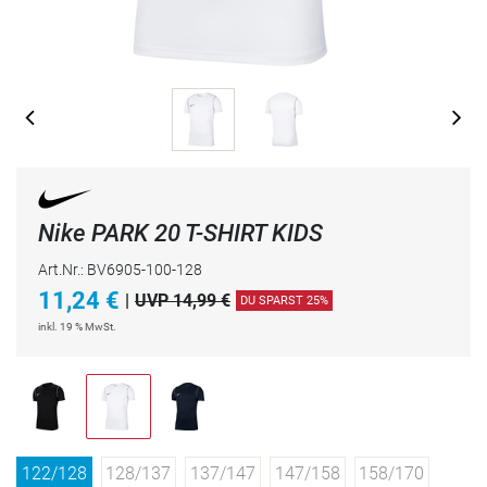
Nike PARK 20 T-SHIRT KIDS
Art.Nr.: BV6905-100-128
11,24
€
|
UVP 14,99 €
DU SPARST 25%
inkl. 19 % MwSt.
122/128
128/137
137/147
147/158
158/170