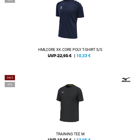
-55%
HMLCORE XK CORE POLY T-SHIRT S/S
UVP 22,95 €
|
10,33
€
SALE
-35%
TRAINING TEE M