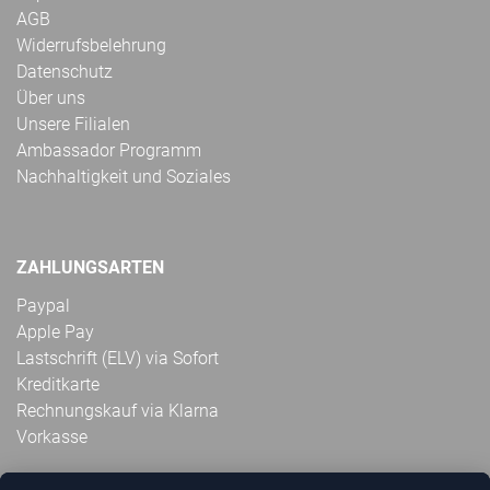
AGB
Widerrufsbelehrung
Datenschutz
Über uns
Unsere Filialen
Ambassador Programm
Nachhaltigkeit und Soziales
ZAHLUNGSARTEN
Paypal
Apple Pay
Lastschrift (ELV) via Sofort
Kreditkarte
Rechnungskauf via Klarna
Vorkasse