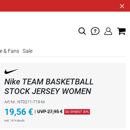
e & Fans
Sale
Nike TEAM BASKETBALL
STOCK JERSEY WOMEN
Art.Nr.: NT0211-719-M
19,56
€
|
UVP 27,95 €
DU SPARST 30%
inkl. 19 % MwSt.