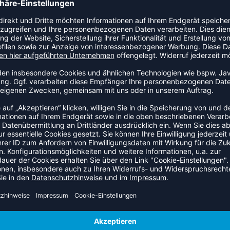
rainingseinheiten auf dem Court. Die Nike-Dry FIT Technologie
ommen.
tive Leistung für den Sportler
saktivität