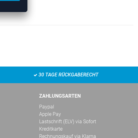
30 TAGE RÜCKGABERECHT
ZAHLUNGSARTEN
Paypal
Apple Pay
Lastschrift (ELV) via Sofort
Kreditkarte
Rechnungskauf via Klarna