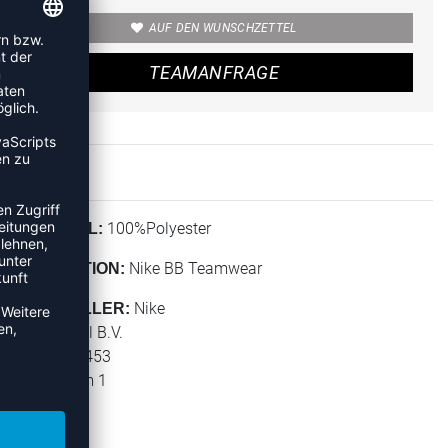
AUF DEN WUNSCHZETTEL
TEAMANFRAGE
100%Polyester
MATERIAL:
Nike BB Teamwear
KOLLEKTION:
Nike
HERSTELLER:
NIKE Retail B.V.
PO BOX 6453
Colosseum 1
1213