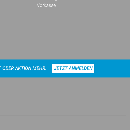
Vorkasse
T ODER AKTION MEHR.
JETZT ANMELDEN