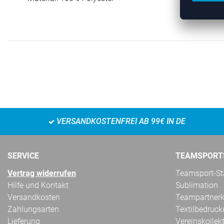
VERSANDKOSTENFREI AB 99€ IN DE
SERVICE
TEAMSPORT
Vertrag widerrufen
Teamsport-Sta
Hilfe und Kontakt
Sublimation
Versandkosten
Teampartnerk
Zahlungsarten
Textilbedruc
Lieferung
Vereinskollek