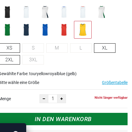
XS
S
M
L
XL
2XL
3XL
Gewählte Farbe: touryellowroyalblue (gelb)
Bitte wähle eine Größe
Größentabelle
Nicht länger verfügbar
Menge
IN DEN WARENKORB