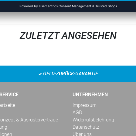
ZULETZT ANGESEHEN
GELD-ZURÜCK-GARANTIE
SERVICE
UNTERNEHMEN
rtseite
Impressum
AGB
onzept & Ausrüsterverträge
Widerrufsbelehrung
kung
Datenschutz
tionen
Über uns