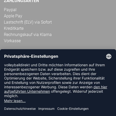
ZAHLUNGSARTEN
Paypal
Apple Pay
Lastschrift (ELV) via Sofort
Kreditkarte
Rechnungskauf via Klarna
Vorkasse
ABONNIERE JETZT DEN KOSTENLOSEN
VOLLEYBALLDIREKT-NEWSLETTER UND VERPASSE KEINE
NEUIGKEIT ODER AKTION MEHR.
JETZT ANMELDEN
FOLLOW US