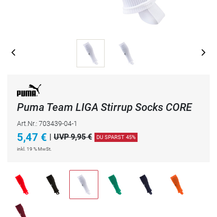
Puma Team LIGA Stirrup Socks CORE
Art.Nr.: 703439-04-1
5,47
€
|
UVP 9,95 €
DU SPARST 45%
inkl. 19 % MwSt.