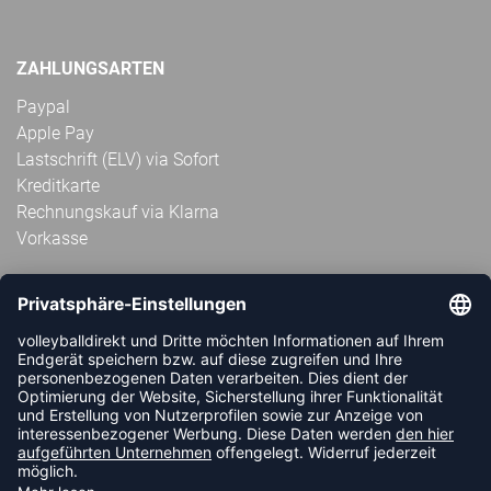
ZAHLUNGSARTEN
Paypal
Apple Pay
Lastschrift (ELV) via Sofort
Kreditkarte
Rechnungskauf via Klarna
Vorkasse
ABONNIERE JETZT DEN KOSTENLOSEN
VOLLEYBALLDIREKT-NEWSLETTER UND VERPASSE KEINE
NEUIGKEIT ODER AKTION MEHR.
JETZT ANMELDEN
FOLLOW US