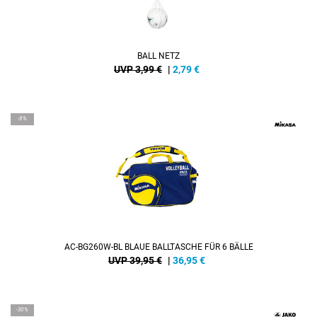
BALL NETZ
UVP 3,99 €
|
2,79
€
-8%
AC-BG260W-BL BLAUE BALLTASCHE FÜR 6 BÄLLE
UVP 39,95 €
|
36,95
€
-30%