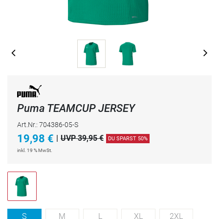
Puma TEAMCUP JERSEY
Art.Nr.: 704386-05-S
19,98
€
|
UVP 39,95 €
DU SPARST 50%
inkl. 19 % MwSt.
S
M
L
XL
2XL