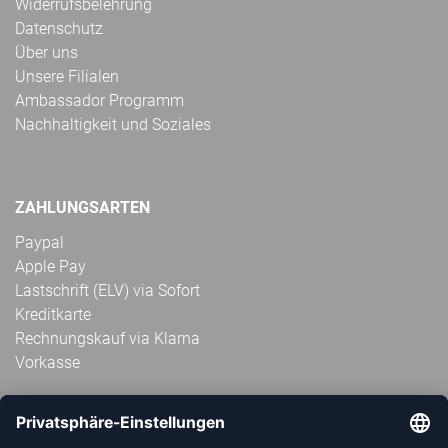
Widerrufsbelehrung
Datenschutz
Über uns
Unsere Filialen
Ambassador Programm
Nachhaltigkeit und Soziales
ZAHLUNGSARTEN
Paypal
Apple Pay
Lastschrift (ELV) via Sofort
Kreditkarte
Rechnungskauf via Klarna
Vorkasse
ABONNIERE JETZT DEN KOSTENLOSEN