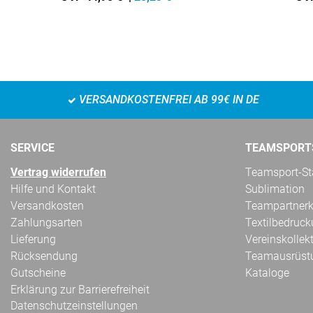
VERSANDKOSTENFREI AB 99€ IN DE
SERVICE
TEAMSPORT
Vertrag widerrufen
Teamsport-Sta
Hilfe und Kontakt
Sublimation
Versandkosten
Teampartnerk
Zahlungsarten
Textilbedruc
Lieferung
Vereinskollek
Rücksendung
Teamausrüst
Gutscheine
Kataloge
Erklärung zur Barrierefreiheit
Datenschutzeinstellungen