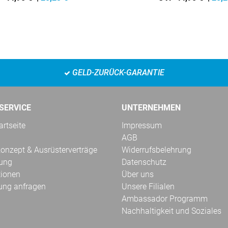
GELD-ZURÜCK-GARANTIE
SERVICE
UNTERNEHMEN
rtseite
Impressum
AGB
onzept & Ausrüsterverträge
Widerrufsbelehrung
kung
Datenschutz
tionen
Über uns
ung anfragen
Unsere Filialen
Ambassador Programm
Nachhaltigkeit und Soziales