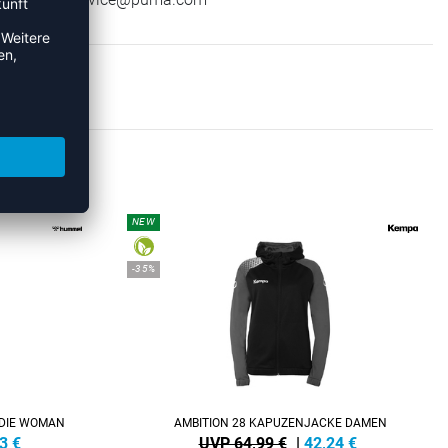
DYS
NEW
-35%
ODIE WOMAN
AMBITION 28 KAPUZENJACKE DAMEN
3
€
UVP 64,99 €
|
42,24
€