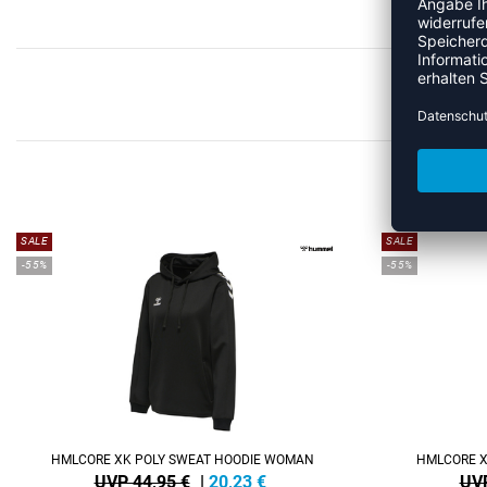
ME
SALE
SALE
-55%
-55%
HMLCORE XK POLY SWEAT HOODIE WOMAN
HMLCORE X
UVP 44,95 €
|
20,23
€
UVP