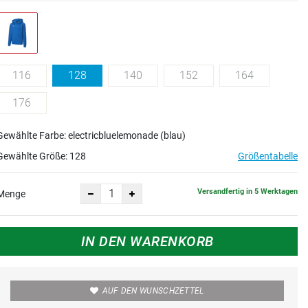
116
128
140
152
164
176
Gewählte Farbe: electricbluelemonade (blau)
Gewählte Größe:
128
Größentabelle
Versandfertig in 5 Werktagen
Menge
IN DEN WARENKORB
AUF DEN WUNSCHZETTEL