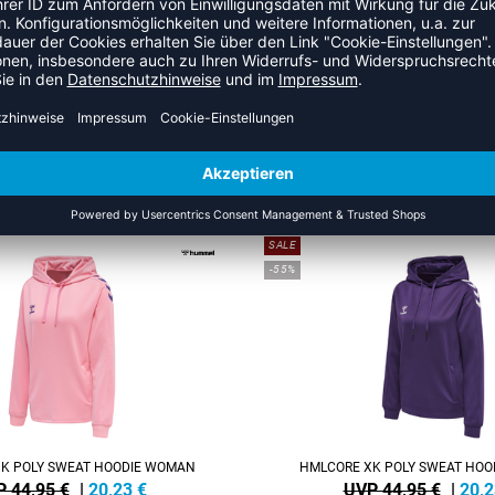
ZULETZT ANGESEHEN
HR AUS DER KATEGORIE HOO
SALE
-55%
K POLY SWEAT HOODIE WOMAN
HMLCORE XK POLY SWEAT HO
 44,95 €
|
20,23
€
UVP 44,95 €
|
20,2