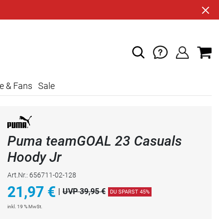
e & Fans
Sale
Puma teamGOAL 23 Casuals
Hoody Jr
Art.Nr.: 656711-02-128
21,97
€
|
UVP 39,95 €
DU SPARST 45%
inkl. 19 % MwSt.