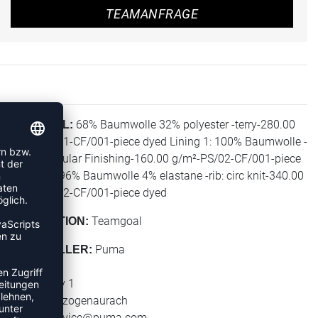
TEAMANFRAGE
68% Baumwolle 32% polyester -terry-280.00
MATERIAL:
g/m²-PS/01-CF/001-piece dyed Lining 1: 100% Baumwolle -
jersey-Regular Finishing-160.00 g/m²-PS/02-CF/001-piece
dyed Rib: 96% Baumwolle 4% elastane -rib: circ knit-340.00
g/m²-PS/02-CF/001-piece dyed
Teamgoal
KOLLEKTION:
Puma
HERSTELLER:
Puma SE
Puma Way 1
91074 Herzogenaurach
E-Mail:
service@puma.com