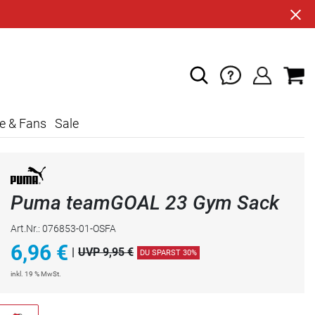
e & Fans
Sale
Puma teamGOAL 23 Gym Sack
Art.Nr.: 076853-01-OSFA
6,96
€
|
UVP 9,95 €
DU SPARST 30%
inkl. 19 % MwSt.