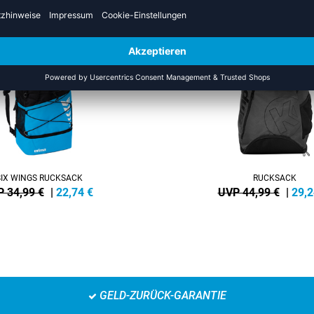
SALE
-35%
SIX WINGS RUCKSACK
RUCKSACK
 34,99 €
|
22,74
€
UVP 44,99 €
|
29,2
GELD-ZURÜCK-GARANTIE