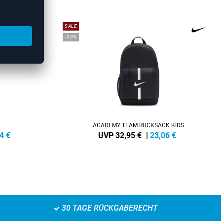
SALE
-30%
ACADEMY TEAM RUCKSACK KIDS
4
€
UVP 32,95 €
|
23,06
€
30 TAGE RÜCKGABERECHT