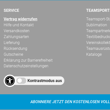
SERVICE
TEAMSPORT
Vertrag widerrufen
Teamsport-Sta
Hilfe und Kontakt
Sublimation
Versandkosten
Teampartnerk
Zahlungsarten
Textilbedruc
Lieferung
Vereinskollek
Rücksendung
Teamausrüst
Gutscheine
Kataloge
Erklärung zur Barrierefreiheit
Datenschutzeinstellungen
Kontrastmodus aus
ABONNIERE JETZT DEN KOSTENLOSEN VOLL