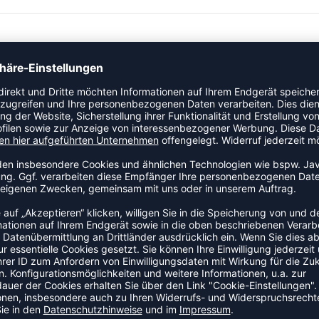
t modernem Design, damit deine Mannschaft auf allen Ebenen
ZULETZT ANGESEHEN
R AUS DER KATEGORIE RUCKS