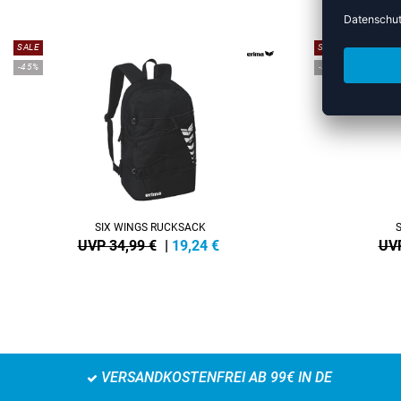
SALE
SALE
-45%
-35%
SIX WINGS RUCKSACK
UVP 34,99 €
|
19,24
€
UVP
VERSANDKOSTENFREI AB 99€ IN DE