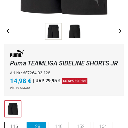
Puma TEAMLIGA SIDELINE SHORTS JR
Art.Nr.: 657264-03-128
14,98
€
|
UVP 29,95 €
DU SPARST 50%
inkl. 19 % MwSt.
116
128
140
152
164