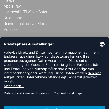
Paypal
Apple Pay
Lastschrift (ELV) via Sofort
Kreditkarte
Rechnungskauf via Klarna
Vorkasse
ABONNIERE JETZT DEN KOSTENLOSEN
VOLLEYBALLDIREKT-NEWSLETTER UND VERPASSE KEINE
NEUIGKEIT ODER AKTION MEHR.
JETZT ANMELDEN
FOLLOW US