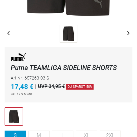
Puma TEAMLIGA SIDELINE SHORTS
Art.Nr.: 657263-03-S
17,48
€
|
UVP 34,95 €
DU SPARST 50%
inkl. 19 % MwSt.
S
M
L
XL
2XL