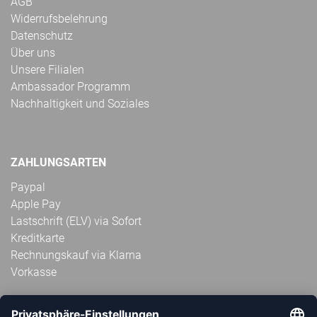
AGB
Widerrufsbelehrung
Datenschutz
Über uns
Unsere Filialen
Ambassador Programm
Nachhaltigkeit und Soziales
ZAHLUNGSARTEN
Paypal
Apple Pay
Lastschrift (ELV) via Sofort
Kreditkarte
Rechnungskauf via Klarna
Vorkasse