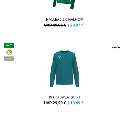
HMLLEAD 2.0 HALF ZIP
UVP 49,95 €
|
29,97
€
NEW
-35%
INTRO SWEATSHIRT
UVP 29,99 €
|
19,49
€