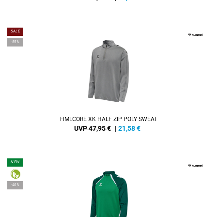
SALE
-55%
HMLCORE XK HALF ZIP POLY SWEAT
UVP 47,95 €
|
21,58
€
NEW
-40%