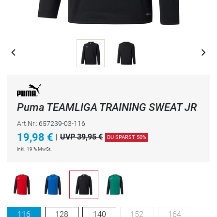
Puma TEAMLIGA TRAINING SWEAT JR
Art.Nr.: 657239-03-116
19,98
€
|
UVP 39,95 €
DU SPARST 50%
inkl. 19 % MwSt.
116
128
140
152
164