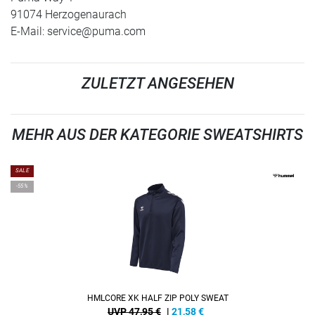
91074 Herzogenaurach
E-Mail:
service@puma.com
ZULETZT ANGESEHEN
MEHR AUS DER KATEGORIE SWEATSHIRTS
SALE
-55%
HMLCORE XK HALF ZIP POLY SWEAT
UVP 47,95 €
|
21,58
€