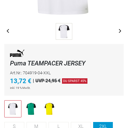
Puma TEAMPACER JERSEY
Art.Nr.: 704919-04-XXL
13,72
€
|
UVP 24,95 €
DU SPARST 45%
inkl. 19 % MwSt.
S
M
L
XL
2XL