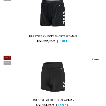
HMLCORE XK POLY SHORTS WOMAN
UVP 22,95 €
|
9,18
€
SALE
-40%
HMLCORE XK HIPSTERS WOMAN
UVP 24,95 €
|
14,97
€