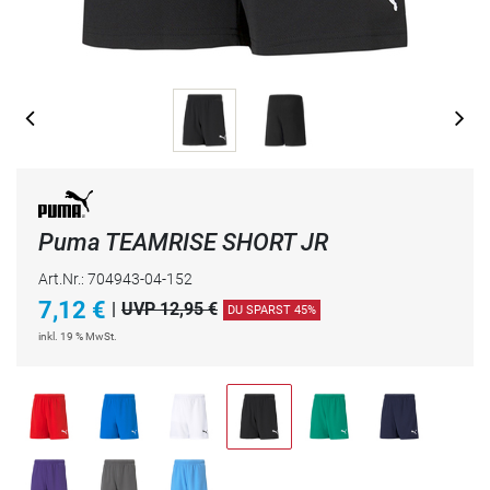
Puma TEAMRISE SHORT JR
Art.Nr.: 704943-04-152
7,12
€
|
UVP 12,95 €
DU SPARST 45%
inkl. 19 % MwSt.