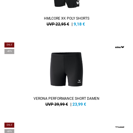
HMLCORE XK POLY SHORTS
UVP 22,95 €
|
9,18
€
SALE
-40%
VERONA PERFORMANCE SHORT DAMEN
UVP 39,99 €
|
23,99
€
SALE
-60%