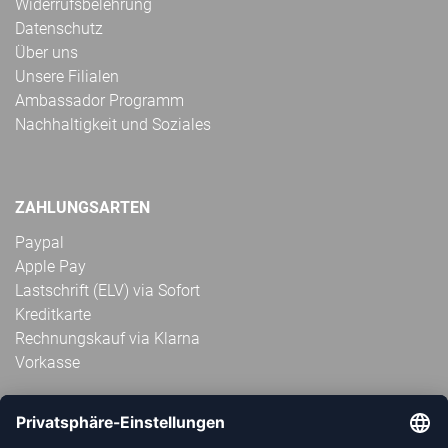
Widerrufsbelehrung
Datenschutz
Über uns
Unsere Filialen
Ambassador Programm
Nachhaltigkeit und Soziales
ZAHLUNGSARTEN
Paypal
Apple Pay
Lastschrift (ELV) via Sofort
Kreditkarte
Rechnungskauf via Klarna
Vorkasse
ABONNIERE JETZT DEN KOSTENLOSEN