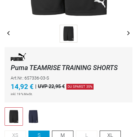
Puma TEAMRISE TRAINING SHORTS
Art.Nr.: 657336-03-S
14,92
€
|
UVP 22,95 €
DU SPARST 35%
inkl. 19 % MwSt.
XS
S
M
L
XL