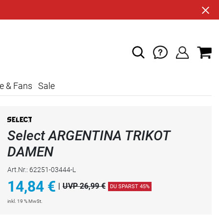
e & Fans
Sale
Select ARGENTINA TRIKOT
DAMEN
Art.Nr.: 62251-03444-L
14,84
€
|
UVP 26,99 €
DU SPARST 45%
inkl. 19 % MwSt.