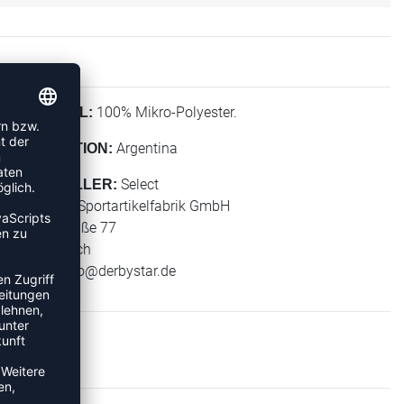
100% Mikro-Polyester.
MATERIAL:
Argentina
KOLLEKTION:
Select
HERSTELLER:
Derbystar Sportartikelfabrik GmbH
Klever Straße 77
47574 Goch
E-Mail:
info@derbystar.de