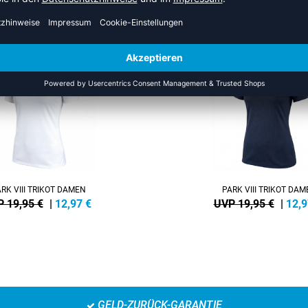
S DER KATEGORIE VOLLEYBAL
NEW
-35%
RK VIII TRIKOT DAMEN
PARK VIII TRIKOT DA
 19,95 €
|
12,97
€
UVP 19,95 €
|
12,9
GELD-ZURÜCK-GARANTIE