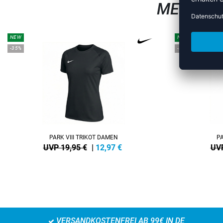
MEHR AU
NEW
NEW
-35%
-35%
PARK VIII TRIKOT DAMEN
PA
UVP 19,95 €
|
12,97
€
UVP
VERSANDKOSTENFREI AB 99€ IN DE