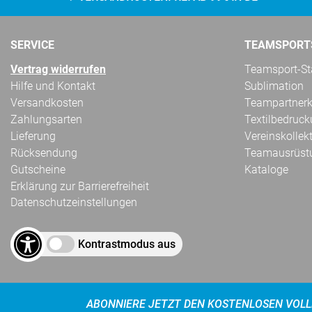
SERVICE
TEAMSPORT
Vertrag widerrufen
Teamsport-Sta
Hilfe und Kontakt
Sublimation
Versandkosten
Teampartnerk
Zahlungsarten
Textilbedruc
Lieferung
Vereinskollek
Rücksendung
Teamausrüst
Gutscheine
Kataloge
Erklärung zur Barrierefreiheit
Datenschutzeinstellungen
Kontrastmodus aus
ABONNIERE JETZT DEN KOSTENLOSEN VOLL