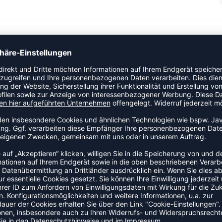
lertrikot für maximale Bewegungsfreiheit. Atmungsaktiv und
cher Rundhalskragen und attraktives Nadelstreifendesign.
ZULETZT ANGESEHEN