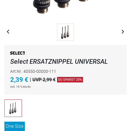
Select ERSATZNIPPEL UNIVERSAL
Art.Nr.: 40550-00000-111
2,39
€
|
UVP 2,99 €
DU SPARST 20%
inkl. 19 % MwSt.
One Size