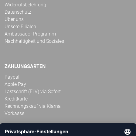
Widerrufsbelehrung
Datenschutz
Über uns
Unsere Filialen
Ambassador Programm
Nachhaltigkeit und Soziales
ZAHLUNGSARTEN
Paypal
Apple Pay
Lastschrift (ELV) via Sofort
Kreditkarte
Rechnungskauf via Klarna
Vorkasse
ABONNIERE JETZT DEN KOSTENLOSEN