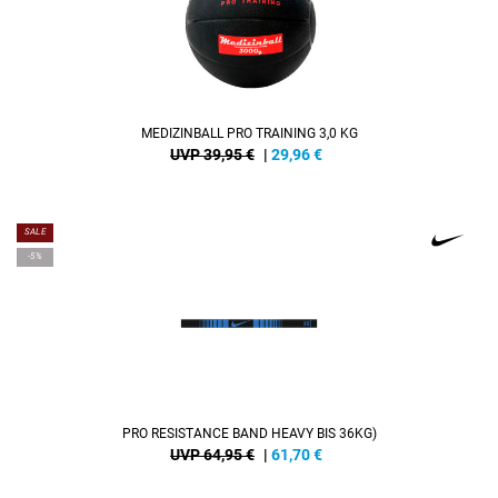
MEDIZINBALL PRO TRAINING 3,0 KG
UVP 39,95 €
|
29,96
€
SALE
-5%
PRO RESISTANCE BAND HEAVY BIS 36KG)
UVP 64,95 €
|
61,70
€