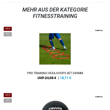
MEHR AUS DER KATEGORIE
FITNESSTRAINING
SALE
-25%
PRO TRAINING HEXA-HOOPS SET D49MM
UVP 24,95 €
|
18,71
€
SALE
-25%