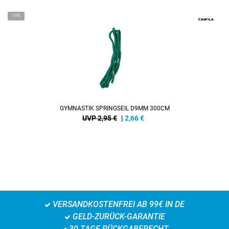
-10%
GYMNASTIK SPRINGSEIL D9MM 300CM
UVP 2,95 €
|
2,66
€
VERSANDKOSTENFREI AB 99€ IN DE
GELD-ZURÜCK-GARANTIE
30 TAGE RÜCKGABERECHT