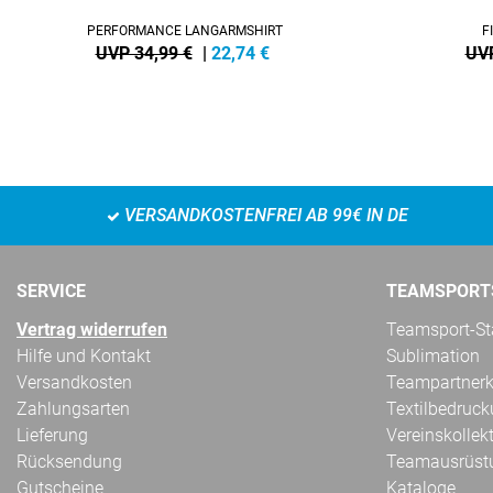
PERFORMANCE LANGARMSHIRT
F
UVP 34,99 €
|
22,74
€
UVP
VERSANDKOSTENFREI AB 99€ IN DE
SERVICE
TEAMSPORT
Vertrag widerrufen
Teamsport-Sta
Hilfe und Kontakt
Sublimation
Versandkosten
Teampartnerk
Zahlungsarten
Textilbedruc
Lieferung
Vereinskollek
Rücksendung
Teamausrüst
Gutscheine
Kataloge