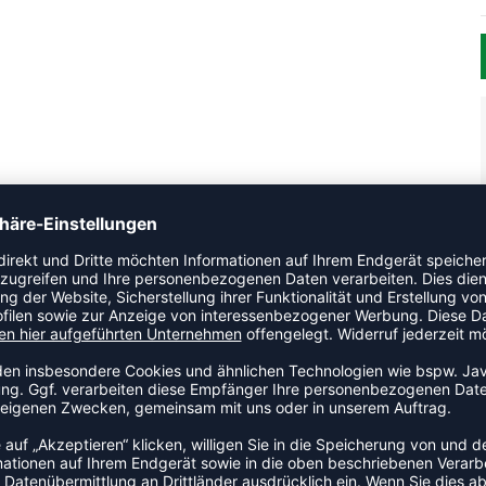
 Longsleeve. Der luftige Schnitt sorgt für ein angenehmes
eil der Drive-Kollektion von Stanno.