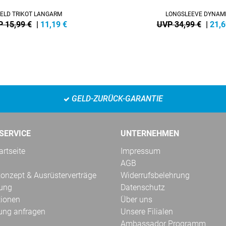
IELD TRIKOT LANGARM
LONGSLEEVE DYNAM
 15,99 €
|
11,19
€
UVP 34,99 €
|
21,6
GELD-ZURÜCK-GARANTIE
SERVICE
UNTERNEHMEN
rtseite
Impressum
AGB
onzept & Ausrüsterverträge
Widerrufsbelehrung
kung
Datenschutz
tionen
Über uns
ung anfragen
Unsere Filialen
Ambassador Programm