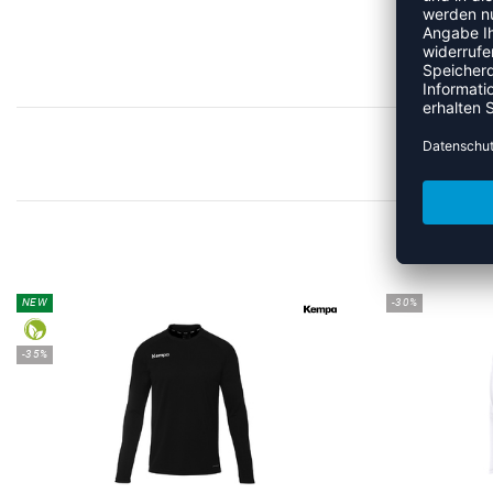
MEHR
NEW
-30%
-35%