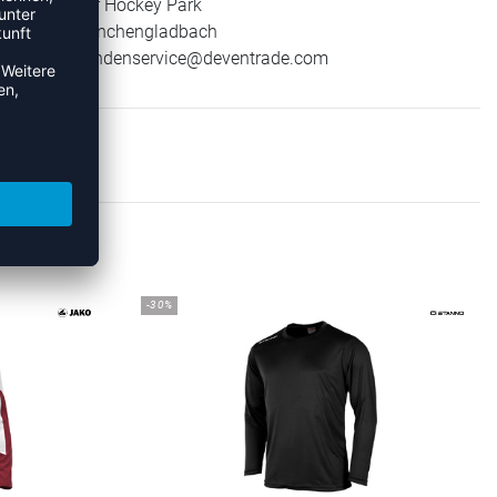
Warsteiner Hockey Park
41179 Mönchengladbach
E-Mail:
kundenservice@deventrade.com
EEVES
-30%