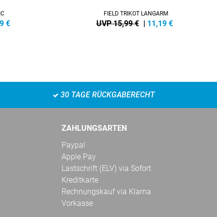
IC
FIELD TRIKOT LANGARM
9
€
UVP 15,99 €
|
11,19
€
30 TAGE RÜCKGABERECHT
ZAHLUNGSARTEN
Paypal
Apple Pay
Lastschrift (ELV) via Sofort
Kreditkarte
Rechnungskauf via Klarna
Vorkasse