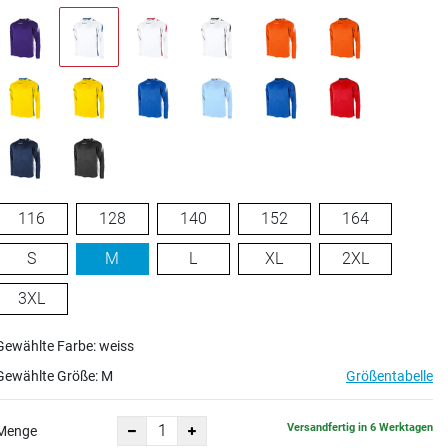
116
128
140
152
164
S
M
L
XL
2XL
3XL
Gewählte Farbe: weiss
Gewählte Größe:
M
Größentabelle
Versandfertig in 6 Werktagen
Menge