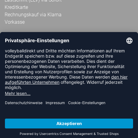
Kreditkarte
Rechnungskauf via Klarna
Vorkasse
ABONNIERE JETZT DEN KOSTENLOSEN
VOLLEYBALLDIREKT-NEWSLETTER UND VERPASSE KEINE
NEUIGKEIT ODER AKTION MEHR.
JETZT ANMELDEN
FOLLOW US
© 2026 Ballsportdirekt.de GmbH und Co. KG