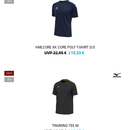
-55%
HMLCORE XK CORE POLY T-SHIRT S/S
UVP 22,95 €
|
10,33
€
SALE
-35%
TRAINING TEE M