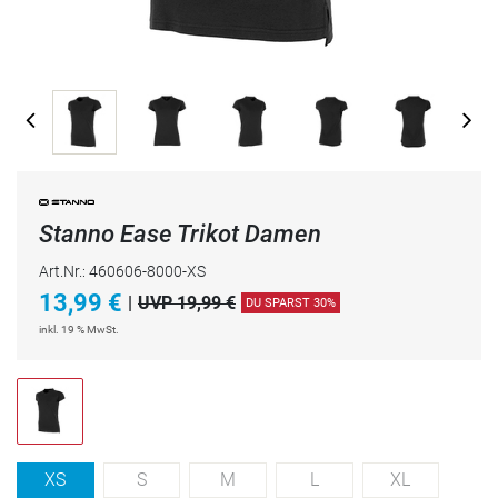
Stanno Ease Trikot Damen
Art.Nr.: 460606-8000-XS
13,99
€
|
UVP 19,99 €
DU SPARST 30%
inkl. 19 % MwSt.
XS
S
M
L
XL