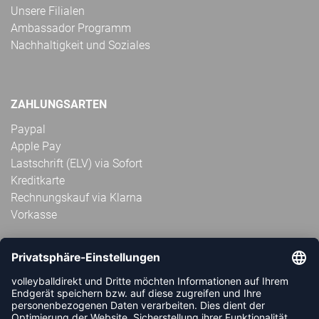
Unsere Filialen
Ambassador Programm
Nachhaltigkeit und Soziales
ZAHLUNGSARTEN
Paypal
Apple Pay
Lastschrift (ELV) via Sofort
Kreditkarte
Rechnungskauf via Klarna
Vorkasse
ABONNIERE JETZT DEN KOSTENLOSEN
VOLLEYBALLDIREKT-NEWSLETTER UND VERPASSE KEINE
NEUIGKEIT ODER AKTION MEHR.