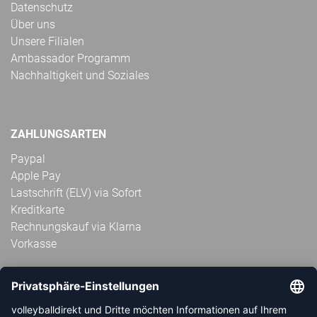
Datenschutz
Über uns
Unsere Filialen
Ambassador Programm
Nachhaltigkeit und Soziales
ZAHLUNGSARTEN
Paypal
Apple Pay
Lastschrift (ELV) via Sofort
Kreditkarte
Rechnungskauf via Klarna
Vorkasse
ABONNIERE JETZT DEN KOSTENLOSEN
VOLLEYBALLDIREKT-NEWSLETTER UND VERPASSE KEINE